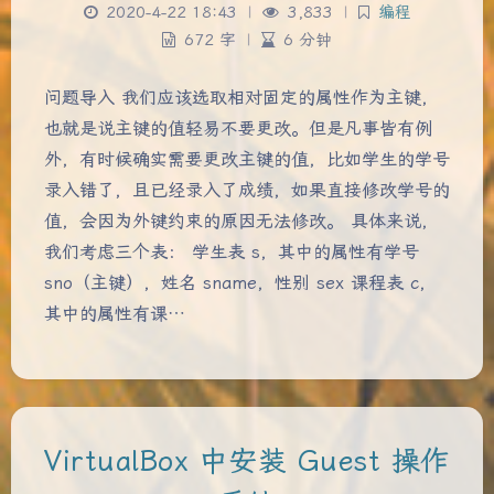
2020-4-22 18:43
|
3,833
|
编程
672 字
|
6 分钟
问题导入 我们应该选取相对固定的属性作为主键，
也就是说主键的值轻易不要更改。但是凡事皆有例
外，有时候确实需要更改主键的值，比如学生的学号
录入错了，且已经录入了成绩，如果直接修改学号的
值，会因为外键约束的原因无法修改。 具体来说，
我们考虑三个表： 学生表 s，其中的属性有学号
sno（主键），姓名 sname，性别 sex 课程表 c，
其中的属性有课…
夜间模式
VirtualBox 中安装 Guest 操作
Sans Serif
Serif