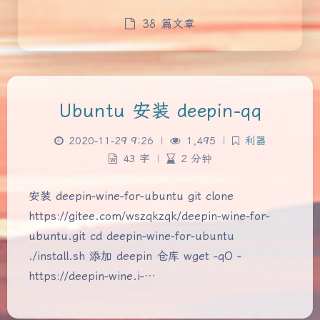
38 篇文章
Ubuntu 安装 deepin-qq
2020-11-29 9:26
|
1,495
|
利器
43 字
|
2 分钟
安装 deepin-wine-for-ubuntu git clone
https://gitee.com/wszqkzqk/deepin-wine-for-
ubuntu.git cd deepin-wine-for-ubuntu
./install.sh 添加 deepin 仓库 wget -qO -
https://deepin-wine.i-…