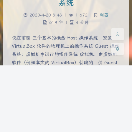
系统
浅阴影
深阴影
2020-4-20 8:48
|
1,672
|
利器
619 字
|
4 分钟
关闭
日落
暗化
灰度
说在前面 三个基本的概念 Host 操作系统：安装
VirtualBox 软件的物理机上的操作系统 Guest 操作
系统：虚拟机中运行的操作系统 虚拟机：由虚拟机
软件（例如本文的 VirtualBox）创建的，供 Guest
系统在其中运行的特定环境 众所周知，操作系统是
安装在机器上的，因此，我们可以在我们已有的系统
中通过虚拟机软件给他创建出一个环…
win10 获得 trustedinstaller